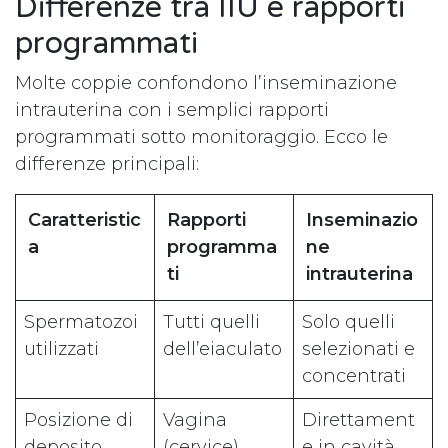
Differenze tra IIU e rapporti
programmati
Molte coppie confondono l’inseminazione
intrauterina con i semplici rapporti
programmati sotto monitoraggio. Ecco le
differenze principali:
Caratteristic
Rapporti
Inseminazio
a
programma
ne
ti
intrauterina
Spermatozoi
Tutti quelli
Solo quelli
utilizzati
dell’eiaculato
selezionati e
concentrati
Posizione di
Vagina
Direttament
deposito
(cervice)
e in cavità